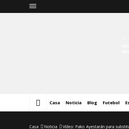
Skip
to
content
REV
dis
Casa
Noticia
Blog
Futebol
E
Casa
Noticia
Vídeo: Pako Ayestarán para substit