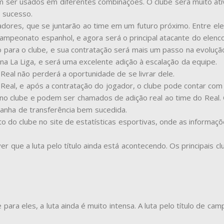
m ser usados em diferentes combinações. O clube será muito ati
 sucesso.
ogadores, que se juntarão ao time em um futuro próximo. Entre e
ampeonato espanhol, e agora será o principal atacante do elenco
 para o clube, e sua contratação será mais um passo na evoluçã
 na La Liga, e será uma excelente adição à escalação da equipe.
 Real não perderá a oportunidade de se livrar dele.
 Real, e após a contratação do jogador, o clube pode contar co
o clube e podem ser chamados de adição real ao time do Real. 
anha de transferência bem sucedida.
o clube no site de estatísticas esportivas, onde as informaçõ
r que a luta pelo título ainda está acontecendo. Os principais 
 para eles, a luta ainda é muito intensa. A luta pelo título de ca