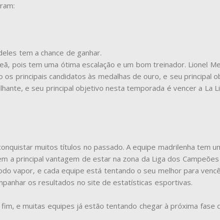
oram:
deles tem a chance de ganhar.
peã, pois tem uma ótima escalação e um bom treinador. Lionel Me
 os principais candidatos às medalhas de ouro, e seu principal 
lhante, e seu principal objetivo nesta temporada é vencer a La 
conquistar muitos títulos no passado. A equipe madrilenha tem 
 tem a principal vantagem de estar na zona da Liga dos Campeõe
todo vapor, e cada equipe está tentando o seu melhor para venc
anhar os resultados no site de estatísticas esportivas.
im, e muitas equipes já estão tentando chegar à próxima fase d