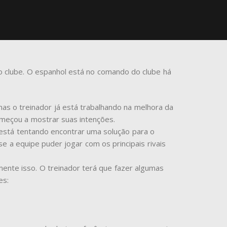
do clube. O espanhol está no comando do clube há
as o treinador já está trabalhando na melhora da
omeçou a mostrar suas intenções.
s está tentando encontrar uma solução para o
 se a equipe puder jogar com os principais rivais
mente isso. O treinador terá que fazer algumas
es: