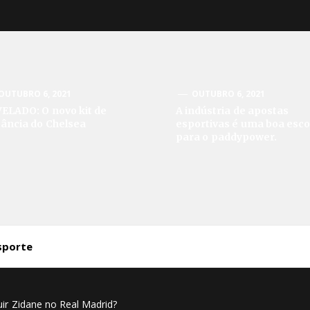
OUTUBRO 6, 2021
OUTUBRO 6, 2021
ELADO: O novo kit de
A indústria de apostas
tância do Chelsea
esportivas é uma boa esco
para o paddypower.
sporte
uir Zidane no Real Madrid?