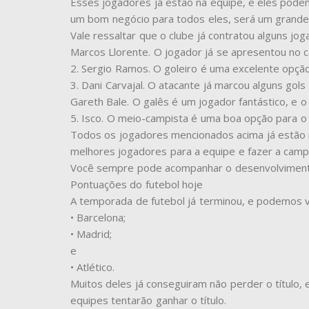
Esses jogadores já estão na equipe, e eles pode
um bom negócio para todos eles, será um grande
Vale ressaltar que o clube já contratou alguns j
Marcos Llorente. O jogador já se apresentou no c
2. Sergio Ramos. O goleiro é uma excelente opção
3. Dani Carvajal. O atacante já marcou alguns gols
Gareth Bale. O galês é um jogador fantástico, e o
5. Isco. O meio-campista é uma boa opção para o
Todos os jogadores mencionados acima já estão n
melhores jogadores para a equipe e fazer a camp
Você sempre pode acompanhar o desenvolvimento d
Pontuações do futebol hoje
A temporada de futebol já terminou, e podemos ve
• Barcelona;
• Madrid;
e
• Atlético.
Muitos deles já conseguiram não perder o título, e
equipes tentarão ganhar o título.