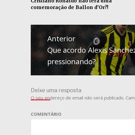
Cristiano Ronaldo não terá uma
comemoração de Ballon d’Or?!
Navegação
de
Anterior
artigos
Previous
Que acordo Alexis Sanche
post:
pressionando?
Deixe uma resposta
O seu endereço de email não será publicado.
Camp
COMENTÁRIO