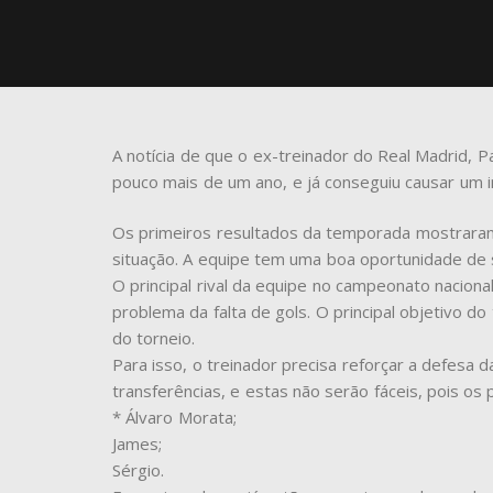
A notícia de que o ex-treinador do Real Madrid, 
pouco mais de um ano, e já conseguiu causar um i
Os primeiros resultados da temporada mostraram q
situação. A equipe tem uma boa oportunidade de 
O principal rival da equipe no campeonato naciona
problema da falta de gols. O principal objetivo do
do torneio.
Para isso, o treinador precisa reforçar a defesa 
transferências, e estas não serão fáceis, pois os 
* Álvaro Morata;
James;
Sérgio.