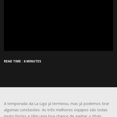
READ TIME : 6 MINUTES
A temporada da La Liga já terminou, mas já podemos tirar
algumas conclusões. As três melhores equipes são todas
muito fortes e têm uma boa chance de ganhar o título.