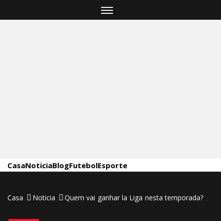
Skip
to
content
Casa
Noticia
Blog
Futebol
Esporte
Casa
Noticia
Quem vai ganhar la Liga nesta temporada?