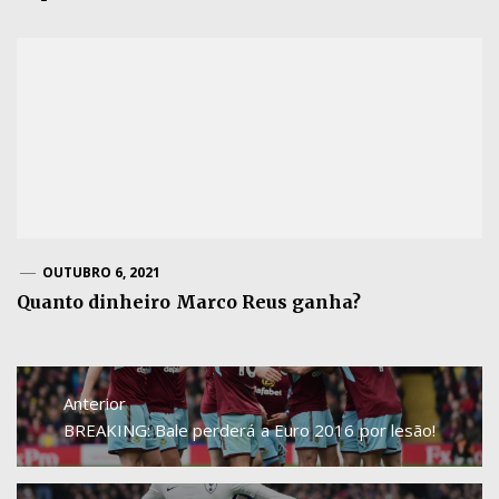
OUTUBRO 6, 2021
Quanto dinheiro Marco Reus ganha?
Navegação
de
Anterior
artigos
Previous
BREAKING: Bale perderá a Euro 2016 por lesão!
post: