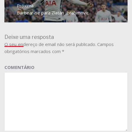
Próxima
Next
Barbear-se para Zlatan Ibrahimovic
post:
Deixe uma resposta
O seu endereço de email não será publicado.
Campos
obrigatórios marcados com
*
COMENTÁRIO