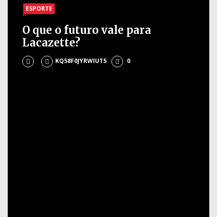
ESPORTE
O que o futuro vale para
Lacazette?
KQ58F0JYRWIUT5
0